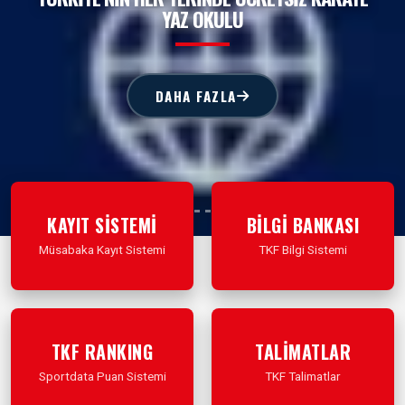
YAZ OKULU
DAHA FAZLA
KAYIT SİSTEMİ
BİLGİ BANKASI
Müsabaka Kayıt Sistemi
TKF Bilgi Sistemi
İleri Git
İleri Git
TKF RANKING
TALİMATLAR
Sportdata Puan Sistemi
TKF Talimatlar