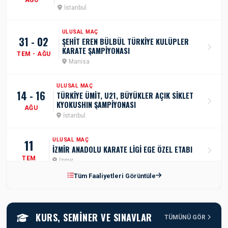
İstanbul
ULUSAL MAÇ
31 - 02
ŞEHİT EREN BÜLBÜL TÜRKİYE KULÜPLER
KARATE ŞAMPİYONASI
TEM - AĞU
Manisa
ULUSAL MAÇ
14 - 16
TÜRKİYE ÜMİT, U21, BÜYÜKLER AÇIK SİKLET
KYOKUSHIN ŞAMPİYONASI
AĞU
İstanbul
11
ULUSAL MAÇ
İZMİR ANADOLU KARATE LİGİ EGE ÖZEL ETABI
TEM
İzmir
Tüm Faaliyetleri Görüntüle
ULUSAL MAÇ
17 - 19
AZERBEYCAN TÜRKİYE DOSTLUK GRUBU
SPORTOTO TÜRKİYE ÜMİT, GENÇ, U21 KARATE
TEM
ŞAMPİYONASI
KURS, SEMINER VE SINAVLAR
Samsun
TÜMÜNÜ GÖR