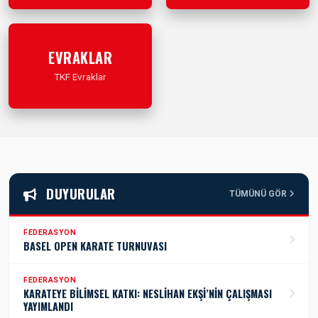
İleri Git
İleri Git
EVRAKLAR
TKF Evraklar
İleri Git
DUYURULAR
TÜMÜNÜ GÖR
FEDERASYON
BASEL OPEN KARATE TURNUVASI
FEDERASYON
KARATEYE BİLİMSEL KATKI: NESLİHAN EKŞİ’NİN ÇALIŞMASI
YAYIMLANDI