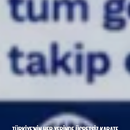
TÜRKİYE’NİN HER YERİNDE ÜCRETSİZ KARATE