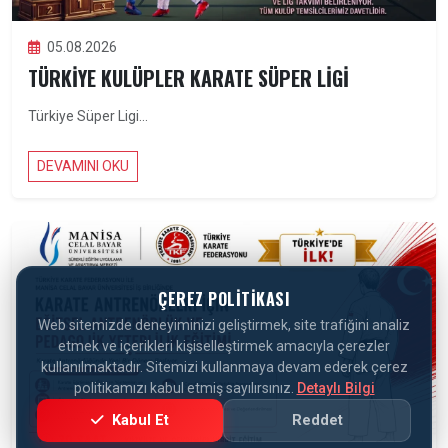
05.08.2026
TÜRKIYE KULÜPLER KARATE SÜPER LIGI
Türkiye Süper Ligi...
DEVAMINI OKU
ÇEREZ POLITIKASI
Web sitemizde deneyiminizi geliştirmek, site trafiğini analiz
etmek ve içerikleri kişiselleştirmek amacıyla çerezler
kullanılmaktadır. Sitemizi kullanmaya devam ederek çerez
politikamızı kabul etmiş sayılırsınız.
Detaylı Bilgi
Kabul Et
Reddet