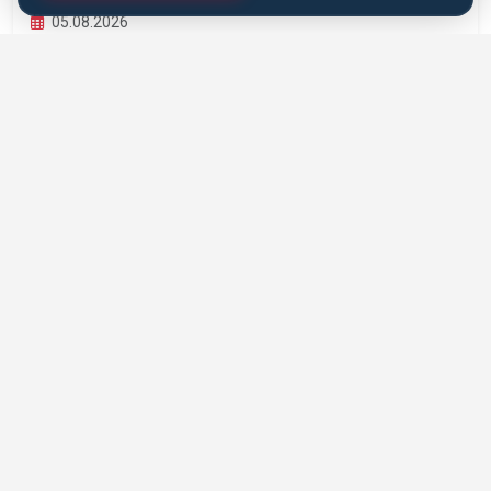
05.08.2026
EĞITSEL ANTRENÖRLÜK VE PEDAGOJIK
YETERLILIK EĞITIMI BAŞLIYOR
Karate Antrenörleri İçin Eğitsel Antrenörlük ve Pedagojik
Yeterlilik Eğitimi hayata geçiriliyor....
DEVAMINI OKU