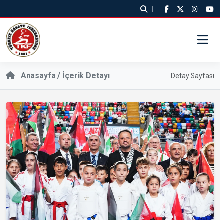
|
Anasayfa / İçerik Detayı
Detay Sayfası