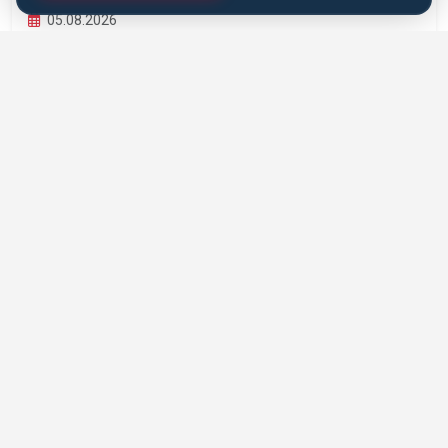
05.08.2026
EĞITSEL ANTRENÖRLÜK VE PEDAGOJIK
YETERLILIK EĞITIMI BAŞLIYOR
Karate Antrenörleri İçin Eğitsel Antrenörlük ve Pedagojik
Yeterlilik Eğitimi hayata geçiriliyor....
DEVAMINI OKU