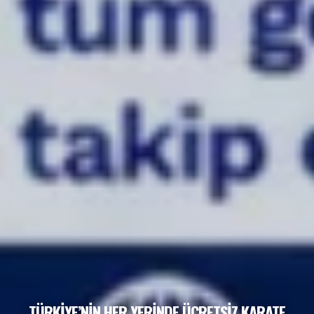
TÜRKİYE’NİN HER YERİNDE ÜCRETSİZ KARATE