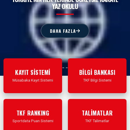
YAZ OKULU
DAHA FAZLA
KAYIT SİSTEMİ
BİLGİ BANKASI
Müsabaka Kayıt Sistemi
TKF Bilgi Sistemi
İleri Git
İleri Git
TKF RANKING
TALİMATLAR
Sportdata Puan Sistemi
TKF Talimatlar