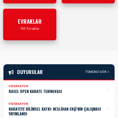
İleri Git
İleri Git
EVRAKLAR
TKF Evraklar
İleri Git
DUYURULAR
TÜMÜNÜ GÖR
FEDERASYON
BASEL OPEN KARATE TURNUVASI
FEDERASYON
KARATEYE BİLİMSEL KATKI: NESLİHAN EKŞİ’NİN ÇALIŞMASI
YAYIMLANDI