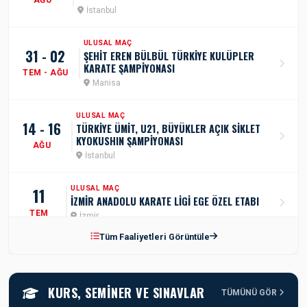
İstanbul
ULUSAL MAÇ
31 - 02
ŞEHİT EREN BÜLBÜL TÜRKİYE KULÜPLER
KARATE ŞAMPİYONASI
TEM - AĞU
Manisa
ULUSAL MAÇ
14 - 16
TÜRKİYE ÜMİT, U21, BÜYÜKLER AÇIK SİKLET
KYOKUSHIN ŞAMPİYONASI
AĞU
İstanbul
11
ULUSAL MAÇ
İZMİR ANADOLU KARATE LİGİ EGE ÖZEL ETABI
TEM
İzmir
Tüm Faaliyetleri Görüntüle
ULUSAL MAÇ
17 - 19
AZERBEYCAN TÜRKİYE DOSTLUK GRUBU
SPORTOTO TÜRKİYE ÜMİT, GENÇ, U21 KARATE
TEM
ŞAMPİYONASI
KURS, SEMINER VE SINAVLAR
Samsun
TÜMÜNÜ GÖR