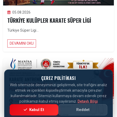
05.08.2026
TÜRKIYE KULÜPLER KARATE SÜPER LIGI
Türkiye Süper Ligi...
DEVAMINI OKU
ÇEREZ POLITIKASI
Web sitemizde deneyiminizi geliştirmek, site trafiğini analiz
etmek ve içerikleri kişiselleştirmek amacıyla çerezler
kullanılmaktadır. Sitemizi kullanmaya devam ederek çerez
politikamızı kabul etmiş sayılırsınız.
Detaylı Bilgi
Kabul Et
Reddet