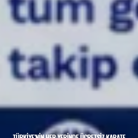
TÜRKİYE’NİN HER YERİNDE ÜCRETSİZ KARATE