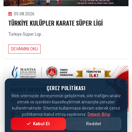
05.08.2026
TÜRKIYE KULÜPLER KARATE SÜPER LIGI
Türkiye Süper Ligi...
DEVAMINI OKU
ÇEREZ POLITIKASI
Web sitemizde deneyiminizi geliştirmek, site trafiğini analiz
etmek ve içerikleri kişiselleştirmek amacıyla çerezler
kullanılmaktadır. Sitemizi kullanmaya devam ederek çerez
politikamızı kabul etmiş sayılırsınız.
Detaylı Bilgi
Kabul Et
Reddet