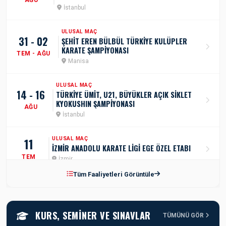
İstanbul
ULUSAL MAÇ
31 - 02
ŞEHİT EREN BÜLBÜL TÜRKİYE KULÜPLER
KARATE ŞAMPİYONASI
TEM - AĞU
Manisa
ULUSAL MAÇ
14 - 16
TÜRKİYE ÜMİT, U21, BÜYÜKLER AÇIK SİKLET
KYOKUSHIN ŞAMPİYONASI
AĞU
İstanbul
11
ULUSAL MAÇ
İZMİR ANADOLU KARATE LİGİ EGE ÖZEL ETABI
TEM
İzmir
Tüm Faaliyetleri Görüntüle
ULUSAL MAÇ
17 - 19
AZERBEYCAN TÜRKİYE DOSTLUK GRUBU
SPORTOTO TÜRKİYE ÜMİT, GENÇ, U21 KARATE
TEM
ŞAMPİYONASI
KURS, SEMINER VE SINAVLAR
Samsun
TÜMÜNÜ GÖR