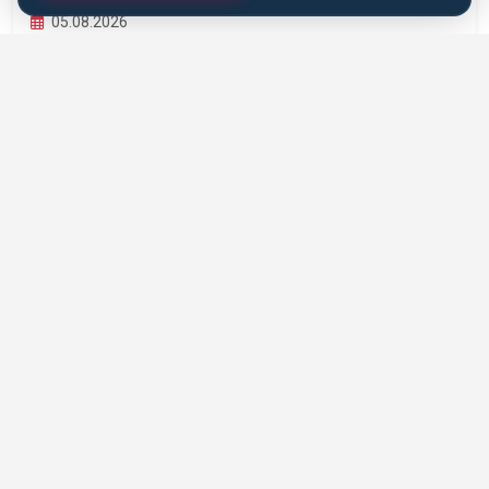
05.08.2026
EĞITSEL ANTRENÖRLÜK VE PEDAGOJIK
YETERLILIK EĞITIMI BAŞLIYOR
Karate Antrenörleri İçin Eğitsel Antrenörlük ve Pedagojik
Yeterlilik Eğitimi hayata geçiriliyor....
DEVAMINI OKU