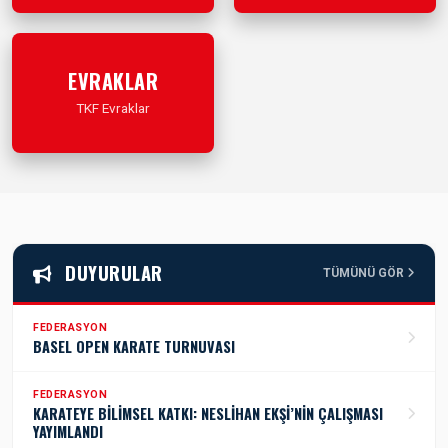
İleri Git
İleri Git
EVRAKLAR
TKF Evraklar
İleri Git
DUYURULAR
TÜMÜNÜ GÖR
FEDERASYON
BASEL OPEN KARATE TURNUVASI
FEDERASYON
KARATEYE BİLİMSEL KATKI: NESLİHAN EKŞİ’NİN ÇALIŞMASI
YAYIMLANDI