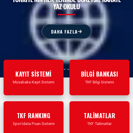
YAZ OKULU
DAHA FAZLA
KAYIT SİSTEMİ
BİLGİ BANKASI
Müsabaka Kayıt Sistemi
TKF Bilgi Sistemi
İleri Git
İleri Git
TKF RANKING
TALİMATLAR
Sportdata Puan Sistemi
TKF Talimatlar