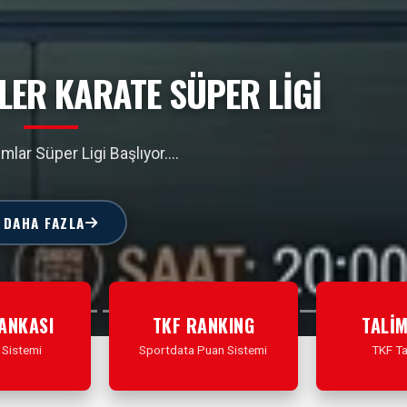
RİNDE ÜCRETSİZ KARATE YAZ
OKULU
z Okulu Çalışmalarını Başlatıyoruz
DAHA FAZLA
BANKASI
TKF RANKING
TALİ
 Sistemi
Sportdata Puan Sistemi
TKF Ta