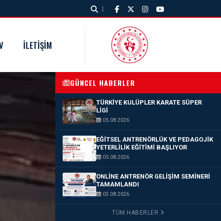
|
V
İLETIŞIM
GÜNCEL HABERLER
TÜRKIYE KULÜPLER KARATE SÜPER
LIGI
05.08.2026
EĞITSEL ANTRENÖRLÜK VE PEDAGOJIK
YETERLILIK EĞITIMI BAŞLIYOR
05.08.2026
ONLINE ANTRENÖR GELIŞIM SEMINERI
TAMAMLANDI
03.08.2026
TÜM HABERLER