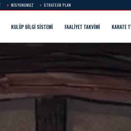
Z
MISYONUMUZ
STRATEJIK PLAN
KULÜP BILGI SISTEMI
FAALIYET TAKVIMI
KARATE T