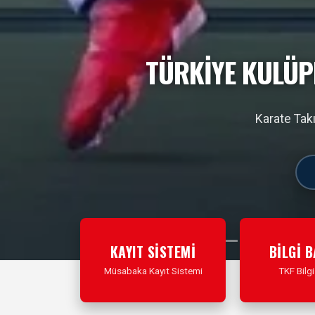
TÜRKİYE’NİN HER YE
Ücretsiz Karate Ya
KAYIT SİSTEMİ
BİLGİ 
Müsabaka Kayıt Sistemi
TKF Bilgi