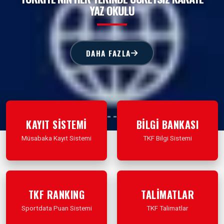
YAZ OKULU
DAHA FAZLA
KAYIT SİSTEMİ
BİLGİ BANKASI
Müsabaka Kayıt Sistemi
TKF Bilgi Sistemi
İleri Git
İleri Git
TKF RANKING
TALİMATLAR
Sportdata Puan Sistemi
TKF Talimatlar