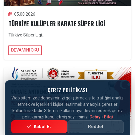
05.08.2026
TÜRKIYE KULÜPLER KARATE SÜPER LIGI
Türkiye Süper Ligi...
DEVAMINI OKU
ÇEREZ POLITIKASI
Web sitemizde deneyiminizi geliştirmek, site trafiğini analiz
etmek ve içerikleri kişiselleştirmek amacıyla çerezler
kullanılmaktadır. Sitemizi kullanmaya devam ederek çerez
politikamızı kabul etmiş sayılırsınız.
Detaylı Bilgi
Kabul Et
Reddet