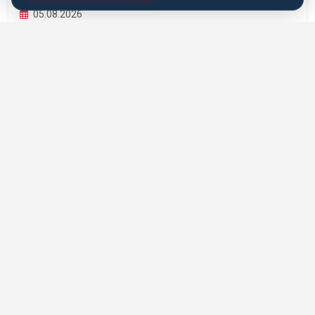
05.08.2026
EĞITSEL ANTRENÖRLÜK VE PEDAGOJIK
YETERLILIK EĞITIMI BAŞLIYOR
Karate Antrenörleri İçin Eğitsel Antrenörlük ve Pedagojik
Yeterlilik Eğitimi hayata geçiriliyor....
DEVAMINI OKU