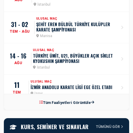
İstanbul
ULUSAL MAÇ
31 - 02
ŞEHİT EREN BÜLBÜL TÜRKİYE KULÜPLER
KARATE ŞAMPİYONASI
TEM - AĞU
Manisa
ULUSAL MAÇ
14 - 16
TÜRKİYE ÜMİT, U21, BÜYÜKLER AÇIK SİKLET
KYOKUSHIN ŞAMPİYONASI
AĞU
İstanbul
11
ULUSAL MAÇ
İZMİR ANADOLU KARATE LİGİ EGE ÖZEL ETABI
TEM
İzmir
Tüm Faaliyetleri Görüntüle
ULUSAL MAÇ
17 - 19
AZERBEYCAN TÜRKİYE DOSTLUK GRUBU
SPORTOTO TÜRKİYE ÜMİT, GENÇ, U21 KARATE
TEM
ŞAMPİYONASI
KURS, SEMINER VE SINAVLAR
Samsun
TÜMÜNÜ GÖR