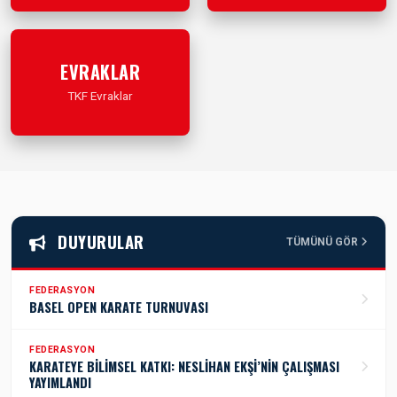
İleri Git
İleri Git
EVRAKLAR
TKF Evraklar
İleri Git
DUYURULAR
TÜMÜNÜ GÖR
FEDERASYON
BASEL OPEN KARATE TURNUVASI
FEDERASYON
KARATEYE BİLİMSEL KATKI: NESLİHAN EKŞİ’NİN ÇALIŞMASI
YAYIMLANDI