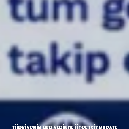
TÜRKİYE’NİN HER YERİNDE ÜCRETSİZ KARATE