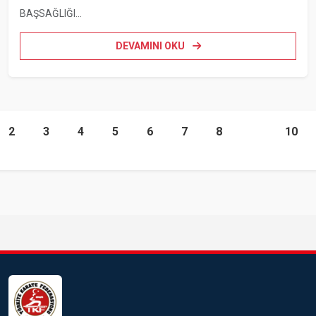
BAŞSAĞLIĞI...
DEVAMINI OKU
2
3
4
5
6
7
8
9
10