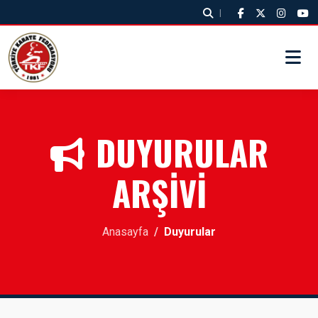
|
DUYURULAR
ARŞİVİ
Anasayfa
Duyurular