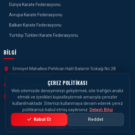
Dünya Karate Federasyonu
Avrupa Karate Federasyonu
Balkan Karate Federasyonu
Yurtdışı Türkleri Karate Federasyonu
BILGI
Emniyet Mahallesi Pehlivan Halit Balamir Sokağı No:28
Yenimahalle/Ankara
ÇEREZ POLITIKASI
+90 (312) 310 61 90
Web sitemizde deneyiminizi geliştirmek, site trafiğini analiz
karate@karate.gov.tr
etmek ve içerikleri kişiselleştirmek amacıyla çerezler
kullanılmaktadır. Sitemizi kullanmaya devam ederek çerez
politikamızı kabul etmiş sayılırsınız.
Detaylı Bilgi
Kabul Et
Reddet
© 2026 Türkiye Karate Federasyonu. Tüm Hakları Saklıdır.
Powered By
Back Stage Technology