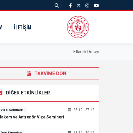
|
V
İLETIŞIM
Etkinlik Detayı
TAKVİME DÖN
DİĞER ETKİNLİKLER
25.12 - 27.12
Vize Semineri
Hakem ve Antrenör Vize Semineri
18.12 - 20.12
Dan Sınavları