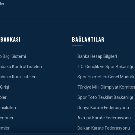
er.
 BANKASI
BAĞLANTILAR
 Bilgi Sistemi
Banka Hesap Bilgileri
baka Kontrol Listeleri
T.C. Gençlik ve Spor Bakanlığı
baka Kura Listeleri
Spor Hizmetleri Genel Müdürl
Girişi
Türkiye Milli Olimpiyat Komites
pler
Spor Toto Teşkilat Başkanlığı
msilcileri
Dünya Karate Federasyonu
enörler
Avrupa Karate Federasyonu
mler
Balkan Karate Federasyonu