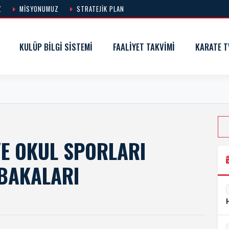
Z
MISYONUMUZ
STRATEJIK PLAN
KULÜP BILGI SISTEMI
FAALIYET TAKVIMI
KARATE T
YE OKUL SPORLARI
BAKALARI