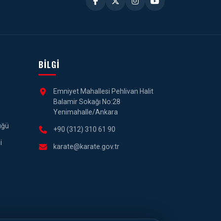
BILGI
Emniyet Mahallesi Pehlivan Halit
Balamir Sokağı No:28
Yenimahalle/Ankara
üğü
+90 (312) 310 61 90
i
karate@karate.gov.tr