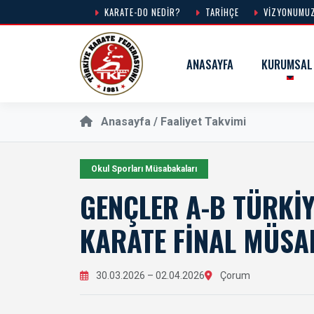
KARATE-DO NEDIR?
TARIHÇE
VIZYONUMU
ANASAYFA
KURUMSAL
Anasayfa /
Faaliyet Takvimi
Okul Sporları Müsabakaları
GENÇLER A-B TÜRKI
KARATE FINAL MÜSA
30.03.2026 – 02.04.2026
Çorum