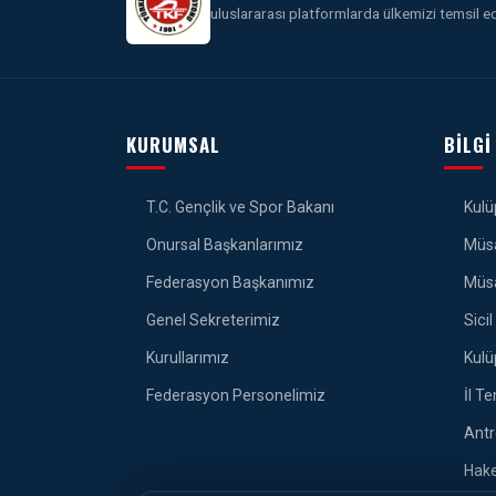
uluslararası platformlarda ülkemizi temsil ed
KURUMSAL
BILGI
T.C. Gençlik ve Spor Bakanı
Kulüp
Onursal Başkanlarımız
Müsa
Federasyon Başkanımız
Müsa
Genel Sekreterimiz
Sicil 
Kurullarımız
Kulü
Federasyon Personelimiz
İl Te
Antr
Hake