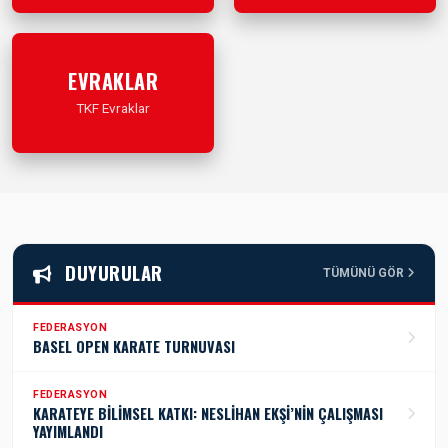
İleri Git
İleri Git
EVRAKLAR
TKF Evraklar
İleri Git
DUYURULAR
TÜMÜNÜ GÖR
FEDERASYON
BASEL OPEN KARATE TURNUVASI
FEDERASYON
KARATEYE BİLİMSEL KATKI: NESLİHAN EKŞİ’NİN ÇALIŞMASI
YAYIMLANDI