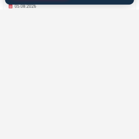
05.08.2026
EĞITSEL ANTRENÖRLÜK VE PEDAGOJIK
YETERLILIK EĞITIMI BAŞLIYOR
Karate Antrenörleri İçin Eğitsel Antrenörlük ve Pedagojik
Yeterlilik Eğitimi hayata geçiriliyor....
DEVAMINI OKU