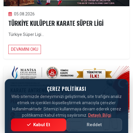
05.08.2026
TÜRKIYE KULÜPLER KARATE SÜPER LIGI
Türkiye Süper Ligi...
DEVAMINI OKU
ÇEREZ POLITIKASI
Web sitemizde deneyiminizi geliştirmek, site trafiğini analiz
etmek ve içerikleri kişiselleştirmek amacıyla çerezler
kullanılmaktadır. Sitemizi kullanmaya devam ederek çerez
politikamızı kabul etmiş sayılırsınız.
Detaylı Bilgi
Kabul Et
Reddet