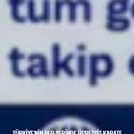
TÜRKİYE’NİN HER YERİNDE ÜCRETSİZ KARATE