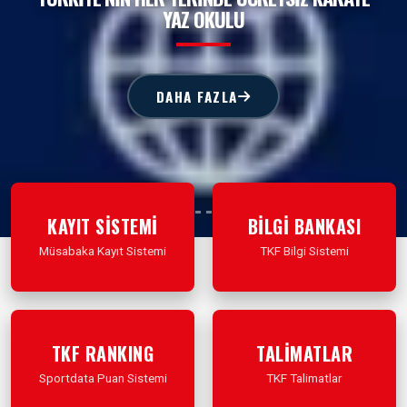
YAZ OKULU
DAHA FAZLA
KAYIT SİSTEMİ
BİLGİ BANKASI
Müsabaka Kayıt Sistemi
TKF Bilgi Sistemi
İleri Git
İleri Git
TKF RANKING
TALİMATLAR
Sportdata Puan Sistemi
TKF Talimatlar