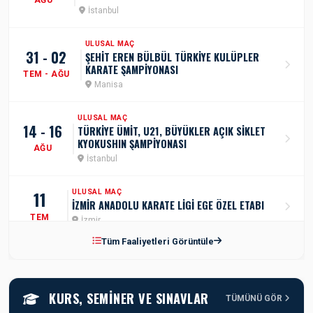
İstanbul
ULUSAL MAÇ
31 - 02
ŞEHİT EREN BÜLBÜL TÜRKİYE KULÜPLER
KARATE ŞAMPİYONASI
TEM - AĞU
Manisa
ULUSAL MAÇ
14 - 16
TÜRKİYE ÜMİT, U21, BÜYÜKLER AÇIK SİKLET
KYOKUSHIN ŞAMPİYONASI
AĞU
İstanbul
11
ULUSAL MAÇ
İZMİR ANADOLU KARATE LİGİ EGE ÖZEL ETABI
TEM
İzmir
Tüm Faaliyetleri Görüntüle
ULUSAL MAÇ
17 - 19
AZERBEYCAN TÜRKİYE DOSTLUK GRUBU
SPORTOTO TÜRKİYE ÜMİT, GENÇ, U21 KARATE
TEM
ŞAMPİYONASI
KURS, SEMINER VE SINAVLAR
Samsun
TÜMÜNÜ GÖR