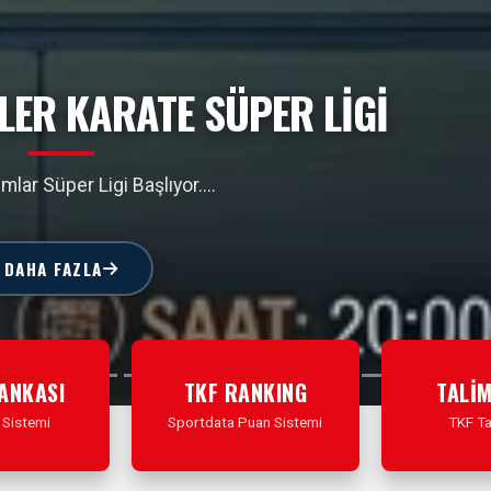
RİNDE ÜCRETSİZ KARATE YAZ
OKULU
z Okulu Çalışmalarını Başlatıyoruz
DAHA FAZLA
BANKASI
TKF RANKING
TALİ
 Sistemi
Sportdata Puan Sistemi
TKF Ta