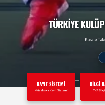
TÜRKİYE’NİN HER YE
Ücretsiz Karate Ya
KAYIT SİSTEMİ
BİLGİ 
Müsabaka Kayıt Sistemi
TKF Bilgi