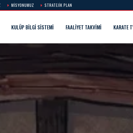
Z
MISYONUMUZ
STRATEJIK PLAN
KULÜP BILGI SISTEMI
FAALIYET TAKVIMI
KARATE T