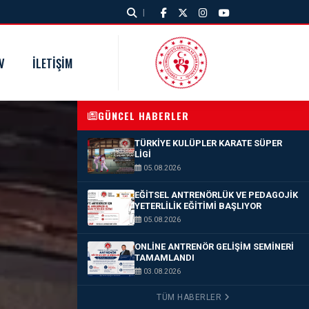
|
V
İLETIŞIM
GÜNCEL HABERLER
TÜRKIYE KULÜPLER KARATE SÜPER
LIGI
05.08.2026
EĞITSEL ANTRENÖRLÜK VE PEDAGOJIK
YETERLILIK EĞITIMI BAŞLIYOR
05.08.2026
ONLINE ANTRENÖR GELIŞIM SEMINERI
TAMAMLANDI
03.08.2026
TÜM HABERLER